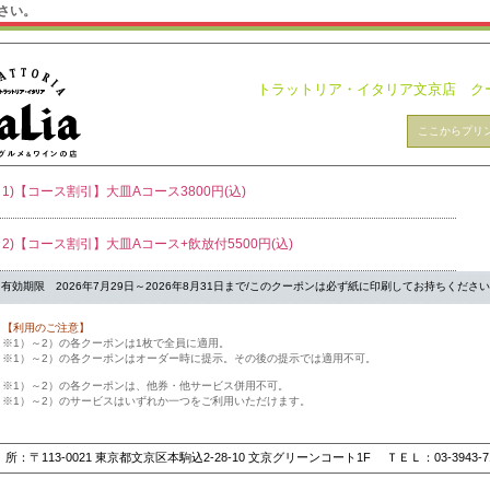
さい。
トラットリア・イタリア文京店 ク
1)【コース割引】大皿Aコース3800円(込)
2)【コース割引】大皿Aコース+飲放付5500円(込)
有効期限 2026年7月29日～2026年8月31日まで/このクーポンは必ず紙に印刷してお持ちくださ
【利用のご注意】
※1）～2）の各クーポンは1枚で全員に適用。
※1）～2）の各クーポンはオーダー時に提示。その後の提示では適用不可。
※1）～2）の各クーポンは、他券・他サービス併用不可。
※1）～2）のサービスはいずれか一つをご利用いただけます。
所：〒113-0021 東京都文京区本駒込2-28-10 文京グリーンコート1F ＴＥＬ：03-3943-7